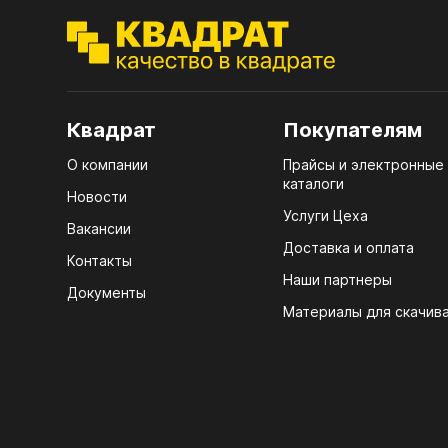
ЭГГ
Деко
Стол
мм
Квадрат
Покупателям
Стол
О компании
Прайсы и электронные
кром
каталоги
Новости
Услуги Цеха
Стол
Вакансии
лаки
Доставка и оплата
Контакты
Стол
Наши партнеры
Документы
4100
Материалы для скачив
Стол
ЛХД
R3 4
Мебе
07.
КРЕ
Плин