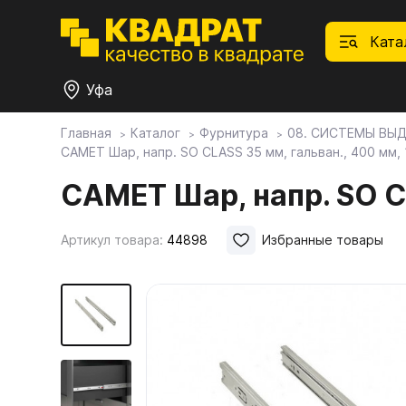
Ката
Уфа
Главная
Каталог
Фурнитура
08. СИСТЕМЫ ВЫ
САМЕТ Шар, напр. SO CLASS 35 мм, гальван., 400 мм, 
П
Ф
С
М
Ф
М
Плитные материалы
САМЕТ Шар, напр. SO CL
Фурнитура
Дек
01.
Ски
Артикул товара:
44898
Избранные товары
Това
1.1.
Мебе
Столешницы
оста
1.2.
Мой ЭГГЕР
1.3.
1.4.
Фасады
1.5.