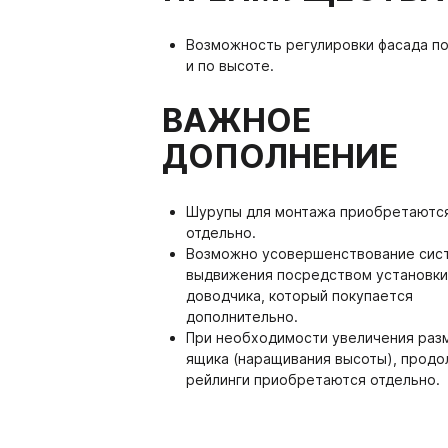
система VITRA
Возможность регулировки фасада п
5.09. Гардеробная систе
и по высоте.
5.10. Стеллажная система
ВАЖНОЕ
5.11. Каркасная система 
ДОПОЛНЕНИЕ
Шурупы для монтажа приобретаютс
 Kastamonu
PerfectSense ЭГГЕР
отдельно.
Возможно усовершенствование сис
PerfectSense
ЕР
Плинтус Термопласт
выдвижения посредством установки
PerfectSense Smart
доводчика, который покупается
ры столешниц ЭГГЕР
Плинтус 120
дополнительно.
PerfectSense Top
При необходимости увеличения раз
ешницы ЭГГЕР R3 4100-600-38
Заглушки 120
ящика (наращивания высоты), прод
PerfectSense Лакированн
рейлинги приобретаются отдельно.
Уголки 120
 ТРУБЫ И СИСТЕМЫ
08. СИСТЕМЫ ВЫДВ
ешницы ЭГГЕР с торцевой
ПЕЖА
ЯЩИКОВ
Плинтус 850
кой 4100-650-38 мм