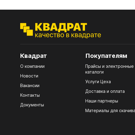
7.1.
Стол
(тру
лаки
7.2.
Стол
4100
7.3.
д25)
Стол
R3 4
7.4.
Квадрат
Покупателям
Мебе
7.5.
О компании
Прайсы и электронные
Плин
каталоги
Новости
Кром
Услуги Цеха
ЛХД
Вакансии
Доставка и оплата
Контакты
Наши партнеры
Документы
Материалы для скачив