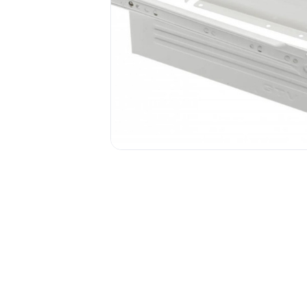
1.6.
Мебельные образцы, каталоги
04.
4.1.
4.2.
подв
4.3.
4.4.
4.5.
Фас
4.6. 
Стоп
Упло
Шлег