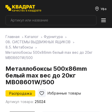
Уфа
Главная
Каталог
Фурнитура
Плитные материалы
08. СИСТЕМЫ ВЫДВИЖНЫХ ЯЩИКОВ
8.5. Метабоксы
Металлобоксы 500x86mm белый max вес до 20кг
Фурнитура
MB08601W/500
Металлобоксы 500x86mm
Столешницы
белый max вес до 20кг
MB08601W/500
Мой ЭГГЕР
Распродажа
Избранные товары
Артикул товара:
25024
Фасады