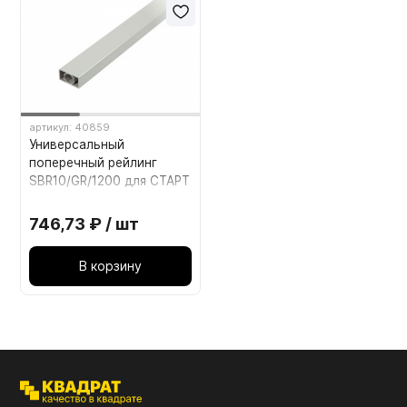
артикул: 40859
Универсальный
поперечный рейлинг
SBR10/GR/1200 для СТАРТ
внутреннего высокого
Серый
746,73 ₽ / шт
В корзину