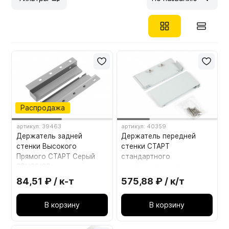
Мебельные образцы, каталоги
Распродажа
артикул: 39463
артикул: 40359
Держатель задней
Держатель передней
стенки Высокого
стенки СТАРТ
Прямого СТАРТ Серый
стандартного
SBH62/GR
внутреннего с прямыми
боковинами SBH63/GR
84,51 ₽ / к-т
575,88 ₽ / к/т
Серый
В корзину
В корзину