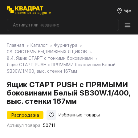
Уфа
Главная
Каталог
Фурнитура
Плитные материалы
08. СИСТЕМЫ ВЫДВИЖНЫХ ЯЩИКОВ
8.4. Ящик СТАРТ с тонкими боковинами
Ящик СТАРТ PUSH с ПРЯМЫМИ боковинами Белый
Фурнитура
SB30W.1/400, выс. стенки 167мм
Ящик СТАРТ PUSH с ПРЯМЫМИ
Столешницы
боковинами Белый SB30W.1/400,
выс. стенки 167мм
Мой ЭГГЕР
Распродажа
Избранные товары
Артикул товара:
50711
Фасады