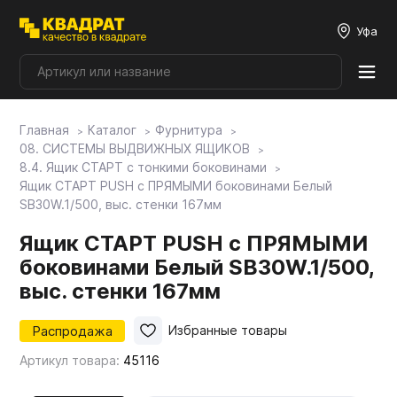
Уфа
Главная
Каталог
Фурнитура
Плитные материалы
08. СИСТЕМЫ ВЫДВИЖНЫХ ЯЩИКОВ
8.4. Ящик СТАРТ с тонкими боковинами
Ящик СТАРТ PUSH с ПРЯМЫМИ боковинами Белый
Фурнитура
SB30W.1/500, выс. стенки 167мм
Ящик СТАРТ PUSH с ПРЯМЫМИ
Столешницы
боковинами Белый SB30W.1/500,
выс. стенки 167мм
Мой ЭГГЕР
Распродажа
Избранные товары
Артикул товара:
45116
Фасады