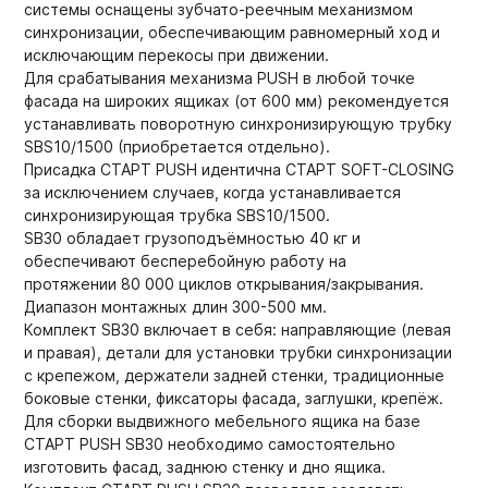
системы оснащены зубчато-реечным механизмом
синхронизации, обеспечивающим равномерный ход и
исключающим перекосы при движении.
Для срабатывания механизма PUSH в любой точке
фасада на широких ящиках (от 600 мм) рекомендуется
устанавливать поворотную синхронизирующую трубку
SBS10/1500 (приобретается отдельно).
Присадка СТАРТ PUSH идентична СТАРТ SOFT-CLOSING
за исключением случаев, когда устанавливается
синхронизирующая трубка SBS10/1500.
SB30 обладает грузоподъёмностью 40 кг и
обеспечивают бесперебойную работу на
протяжении 80 000 циклов открывания/закрывания.
Диапазон монтажных длин 300-500 мм.
Комплект SB30 включает в себя: направляющие (левая
и правая), детали для установки трубки синхронизации
с крепежом, держатели задней стенки, традиционные
боковые стенки, фиксаторы фасада, заглушки, крепёж.
Для сборки выдвижного мебельного ящика на базе
СТАРТ PUSH SB30 необходимо самостоятельно
изготовить фасад, заднюю стенку и дно ящика.