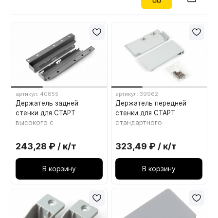
Мебельные образцы, каталоги
артикул: 40855
артикул: 39962
Держатель задней
Держатель передней
стенки для СТАРТ
стенки для СТАРТ
высокого с
стандартного
традиционными
внутреннего с
боковинами SBH42/GR
традиционными
243,28 ₽ / к/т
323,49 ₽ / к/т
СЕРЫЙ BOYARD
боковинами SBH43/GR
Серый
В корзину
В корзину