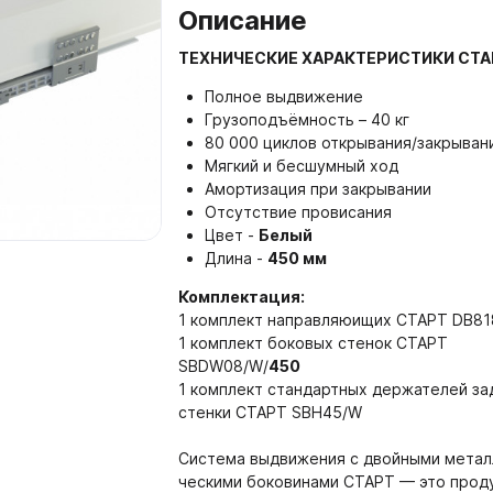
Описание
600-38 мм
 Аксессуары
ТЕХНИЧЕСКИЕ ХАРАКТЕРИСТИКИ СТА
Мебельные щиты Форма и
3000 мм
 СИСТЕМЫ ДВЕРЕЙ
05. НАПОЛНЕНИЕ ШК
Полное выдвижение
ГАРДЕРОБНЫХ КОМН
Грузоподъёмность – 40 кг
Мебельные щиты Форма и
 Системы раздвижных дверей
80 000 циклов открывания/закрыван
мм
5.01. Держатели, полки в
Мягкий и бесшумный ход
 Системы дверей с верхним
Амортизация при закрывании
Кромка Форма и Стиль
есом
5.02. Выдвижные корзины
Отсутствие провисания
Столешницы из компакт-п
Цвет -
Белый
 Системы складных дверей
5.03. Штанги, держатели 
Стиль 3050-650-12мм
Длина -
450 мм
 Системы распашных дверей
5.04. Вешалки для брюк, г
Столешницы из компакт-п
Комплектация:
ремней
Стиль 4200-650-12мм
 Системы мансардных дверей
1 комплект направляюищих СТАРТ DB81
1 комплект боковых стенок СТАРТ
5.05. Пантографы
Плинтуса Форма и Стиль
ARISTO Система 4 в 1
SBDW08/W/
450
5.06. Поворотные механи
1 комплект стандартных держателей за
адные полотна РЕХАУ
Плиты ТСС CLEAF
ора для дверей купе
зеркал
стенки СТАРТ SBH45/W
тнители для дверей купе
5.07. Обувницы
Система выдвижения с двойными метал
ель
ческими боковинами СТАРТ — это проду
5.08. Алюминиевая интер