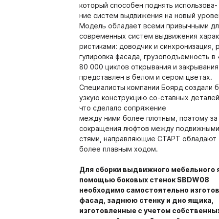
который способен поднять использова-
система VITRA
ние систем выдвижения на новый урове
Модель обладает всеми привычными дл
5.09. Гардеробная систе
современных систем выдвижения харак
5.10. Стеллажная система
ристиками: доводчик и синхронизация, 
гулировка фасада, грузоподъёмность в 
5.11. Каркасная система 
80 000 циклов открывания и закрывания
представлен в белом и сером цветах.
Специалисты компании Боярд создали 
узкую конструкцию со-ставных деталей
что сделало сопряжение
между ними более плотным, поэтому за
сокращения люфтов между подвижными
стями, направляющие СТАРТ обладают
более плавным ходом.
 Kastamonu
PerfectSense ЭГГЕР
Для сборки выдвижного мебельного 
PerfectSense
ЕР
Плинтус Термопласт
помощью боковых стенок SBDW08
PerfectSense Smart
необходимо самостоятельно изгото
 ТРУБЫ И СИСТЕМЫ
08. СИСТЕМЫ ВЫДВ
ры столешниц ЭГГЕР
Плинтус 120
фасад, заднюю стенку и дно ящика,
ПЕЖА
ЯЩИКОВ
PerfectSense Top
изготовленные с учетом собственны
ешницы ЭГГЕР R3 4100-600-38
Заглушки 120