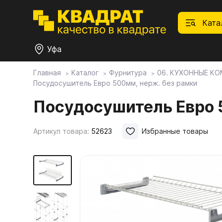
Ката
Уфа
Главная
Каталог
Фурнитура
06. КУХОННЫЕ К
Посудосушитель Евро 500мм, нерж. без рамки
П
Ф
С
М
Ф
М
Плитные материалы
Посудосушитель Евро 
Фурнитура
Дек
01.
Ски
Артикул товара:
52623
Избранные товары
Това
1.1.
Мебе
Столешницы
оста
1.2.
Мой ЭГГЕР
1.3.
1.4.
Фасады
1.5.