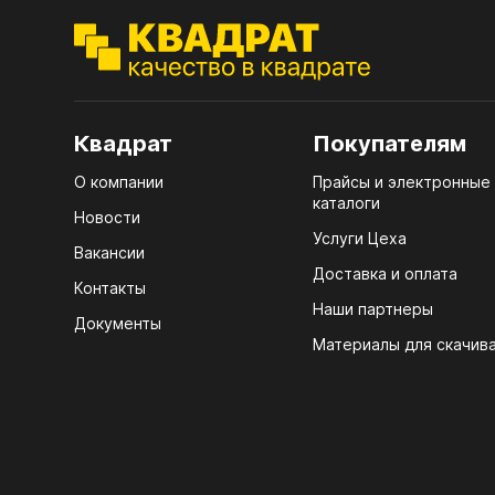
ЭГГ
Деко
Стол
мм
Квадрат
Покупателям
Стол
О компании
Прайсы и электронные
кром
каталоги
Новости
Услуги Цеха
Стол
Вакансии
лаки
Доставка и оплата
Контакты
Стол
Наши партнеры
Документы
4100
Материалы для скачив
Стол
ЛХД
R3 4
Мебе
07.
КРЕ
Плин