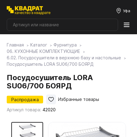
Уфа
Главная
Каталог
Фурнитура
Плитные материалы
06. КУХОННЫЕ КОМПЛЕКТУЮЩИЕ
6.02. Посудосушители в верхнюю базу и настольные
Посудосушитель LORA SU06/700 БОЯРД
Фурнитура
Посудосушитель LORA
SU06/700 БОЯРД
Столешницы
Распродажа
Избранные товары
Мой ЭГГЕР
Артикул товара:
42020
Фасады