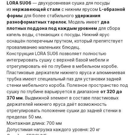
LORA SU06
— двухуровневая сушка для посуды
из
нержавеющей стали
с нижним ярусом
L-образной
формы
для более стабильного
удержания
разноформатных тарелок
. Модель имеет
два
плотных поддона под каждым уровнем
для сбора
капель воды, стекающих с посуды. Нижний ярус
оснащён поперечным прутком, который препятствует
проваливанию маленьких блюдец.
Конструкция LORA SU06 позволяет полностью
интегрировать сушку с верхней базой мебели и
отрегулировать её по глубине в мебельном коробе.
Пластиковые держатели нижнего яруса и алюминиевая
трубка имеют специальный паз для установки задней
стенки мебельного короба. Полезное пространство под
сушку по глубине варьируется в диапазоне
от 320 до
370 мм
. Выдвижной элемент в составе пластиковых
держателей нижнего яруса даёт возможность
отрегулировать положение сушки до задней стенки в
пределах 50 мм.
Монтажная длина: 700 мм
Допустимая нагрузка каждого уровня: 20 кг