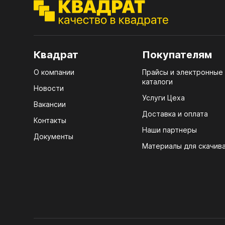
ЭГГ
Деко
Стол
Квадрат
Покупателям
мм
О компании
Прайсы и электронные
Стол
каталоги
кром
Новости
Услуги Цеха
Стол
Вакансии
лаки
Доставка и оплата
Контакты
Наши партнеры
Стол
Документы
4100
Материалы для скачив
Стол
ЛХД
R3 4
Мебе
07.
Плин
КРЕ