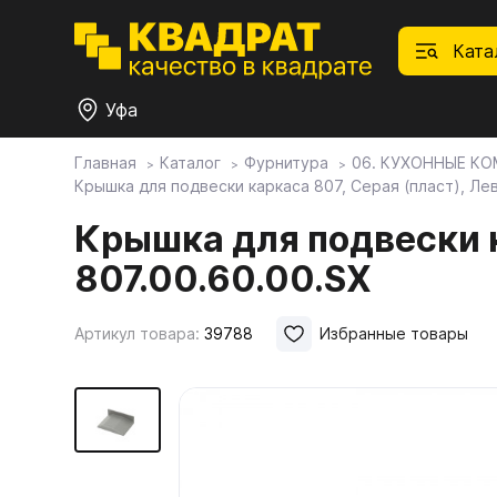
Ката
Уфа
Главная
Каталог
Фурнитура
06. КУХОННЫЕ К
Крышка для подвески каркаса 807, Серая (пласт), Ле
П
Ф
С
М
Ф
М
Плитные материалы
Крышка для подвески к
807.00.60.00.SX
Фурнитура
Дек
01.
Ски
Това
1.1.
Мебе
Артикул товара:
39788
Избранные товары
Столешницы
оста
1.2.
Мой ЭГГЕР
1.3.
1.4.
Фасады
1.5.