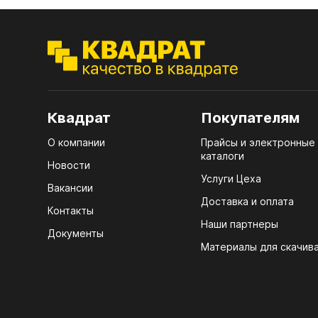
ЭГГ
Деко
Стол
мм
Квадрат
Покупателям
Стол
кром
О компании
Прайсы и электронные
каталоги
Новости
Стол
Услуги Цеха
лаки
Вакансии
Доставка и оплата
Стол
Контакты
4100
Наши партнеры
Документы
Материалы для скачив
Стол
ЛХД
R3 4
07.
Мебе
КРЕ
Плин