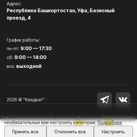
Адрес:
Республика Башкортостан, Уфа, Базисный
проезд, 4
График работы:
9:00 — 17:30
пн-пт:
9:00 — 14:00
сб:
выходной
вск:
2026 © "Квадрат"
Мы используем файлы cookie для работы сайта, аналитики
и маркетинга. Можно принять все, отклонить
необязательные или настроить категории.
Подробнее
0
0
Войти
Принять все
Отклонить все
Настроить
Главная
Каталог
Избранное
Корзина