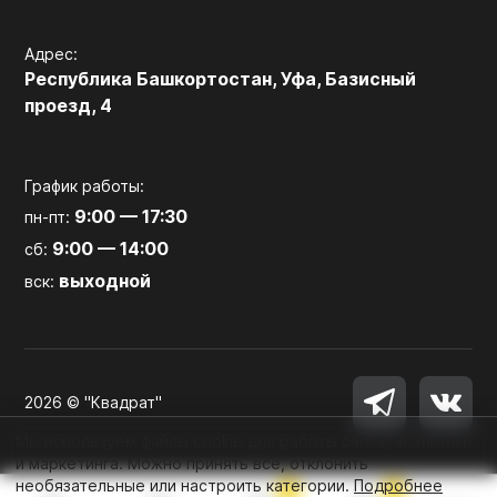
Адрес:
Республика Башкортостан, Уфа, Базисный
проезд, 4
График работы:
9:00 — 17:30
пн-пт:
9:00 — 14:00
сб:
выходной
вск:
2026 © "Квадрат"
Мы используем файлы cookie для работы сайта, аналитики
и маркетинга. Можно принять все, отклонить
необязательные или настроить категории.
Подробнее
0
0