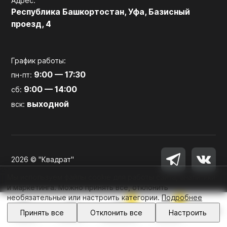
Адрес:
Республика Башкортостан, Уфа, Базисный
проезд, 4
График работы:
9:00 — 17:30
пн-пт:
9:00 — 14:00
сб:
выходной
вск:
2026 © "Квадрат"
Мы используем файлы cookie для работы сайта, аналитики
и маркетинга. Можно принять все, отклонить
необязательные или настроить категории.
Подробнее
0
0
Войти
Принять все
Отклонить все
Настроить
Главная
Каталог
Избранное
Корзина