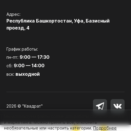
Адрес:
Республика Башкортостан, Уфа, Базисный
проезд, 4
График работы:
9:00 — 17:30
пн-пт:
9:00 — 14:00
сб:
выходной
вск:
2026 © "Квадрат"
Мы используем файлы cookie для работы сайта, аналитики
и маркетинга. Можно принять все, отклонить
необязательные или настроить категории.
Подробнее
0
0