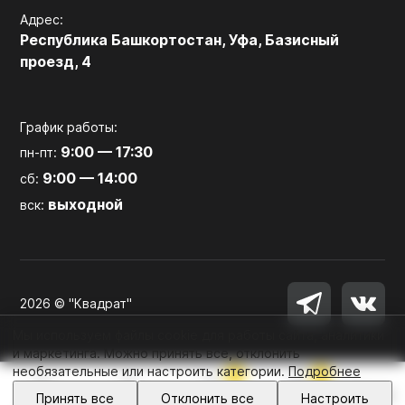
Адрес:
Республика Башкортостан, Уфа, Базисный
проезд, 4
График работы:
9:00 — 17:30
пн-пт:
9:00 — 14:00
сб:
выходной
вск:
2026 © "Квадрат"
Мы используем файлы cookie для работы сайта, аналитики
и маркетинга. Можно принять все, отклонить
необязательные или настроить категории.
Подробнее
0
0
Войти
Принять все
Отклонить все
Настроить