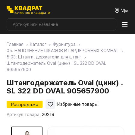
Уфа
Главная
Каталог
Фурнитура
Плитные материалы
05. НАПОЛНЕНИЕ ШКАФОВ И ГАРДЕРОБНЫХ КОМНАТ
5.03. Штанги, держатели для штанг
Штангодержатель Oval (цинк) . SL 322 DD OVAL
Фурнитура
905657900
Штангодержатель Oval (цинк) .
Столешницы
SL 322 DD OVAL 905657900
Мой ЭГГЕР
Распродажа
Избранные товары
Артикул товара:
20219
Фасады