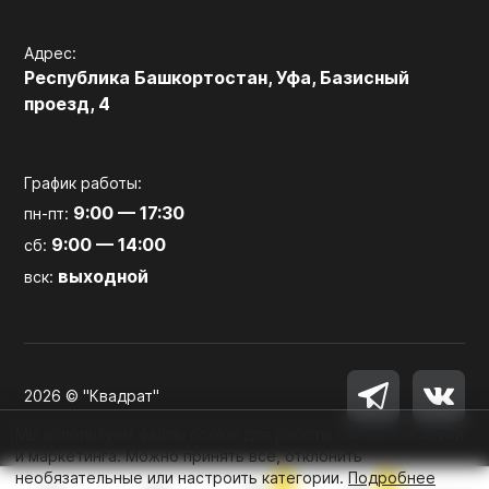
Адрес:
Республика Башкортостан, Уфа, Базисный
проезд, 4
График работы:
9:00 — 17:30
пн-пт:
9:00 — 14:00
сб:
выходной
вск:
2026 © "Квадрат"
Мы используем файлы cookie для работы сайта, аналитики
и маркетинга. Можно принять все, отклонить
необязательные или настроить категории.
Подробнее
0
0