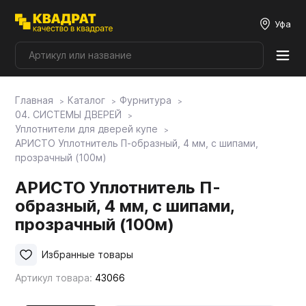
Уфа
Главная
Каталог
Фурнитура
Плитные материалы
04. СИСТЕМЫ ДВЕРЕЙ
Уплотнители для дверей купе
АРИСТО Уплотнитель П-образный, 4 мм, с шипами,
Фурнитура
прозрачный (100м)
АРИСТО Уплотнитель П-
Столешницы
образный, 4 мм, с шипами,
прозрачный (100м)
Мой ЭГГЕР
Избранные товары
Артикул товара:
43066
Фасады