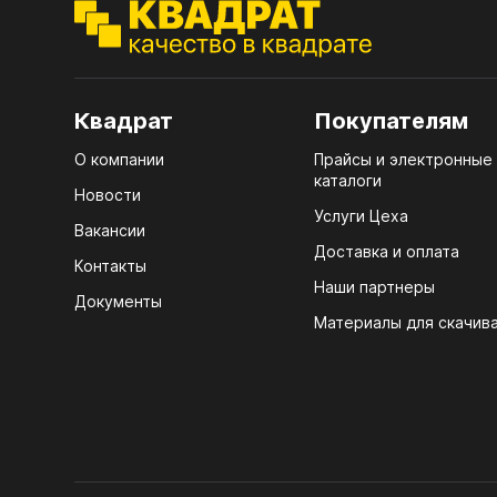
ЭГГ
Деко
Стол
Квадрат
Покупателям
мм
О компании
Прайсы и электронные
Стол
каталоги
кром
Новости
Услуги Цеха
Стол
Вакансии
лаки
Доставка и оплата
Контакты
Наши партнеры
Стол
Документы
4100
Материалы для скачив
Стол
ЛХД
R3 4
Мебе
07.
Плин
КРЕ