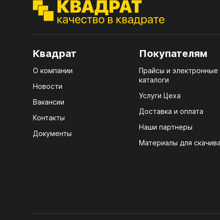
ЭГГ
Деко
Стол
Квадрат
Покупателям
мм
О компании
Прайсы и электронные
Стол
каталоги
кром
Новости
Услуги Цеха
Стол
Вакансии
лаки
Доставка и оплата
Контакты
Наши партнеры
Стол
Документы
4100
Материалы для скачив
Стол
ЛХД
R3 4
Мебе
07.
Плин
КРЕ