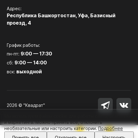
Адрес:
Республика Башкортостан, Уфа, Базисный
проезд, 4
График работы:
9:00 — 17:30
пн-пт:
9:00 — 14:00
сб:
выходной
вск:
2026 © "Квадрат"
Мы используем файлы cookie для работы сайта, аналитики
и маркетинга. Можно принять все, отклонить
необязательные или настроить категории.
Подробнее
0
0
Войти
Принять все
Отклонить все
Настроить