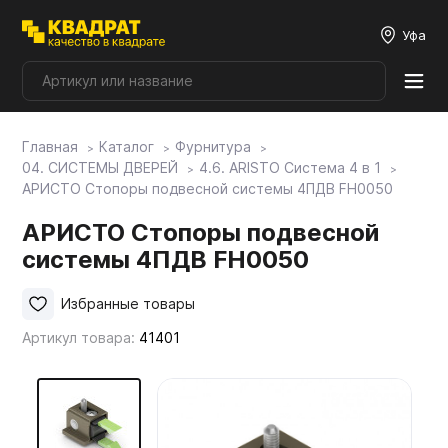
Уфа
Главная
Каталог
Фурнитура
Плитные материалы
04. СИСТЕМЫ ДВЕРЕЙ
4.6. ARISTO Система 4 в 1
АРИСТО Стопоры подвесной системы 4ПДВ FH0050
Фурнитура
АРИСТО Стопоры подвесной
системы 4ПДВ FH0050
Столешницы
Избранные товары
Артикул товара:
41401
Мой ЭГГЕР
Фасады