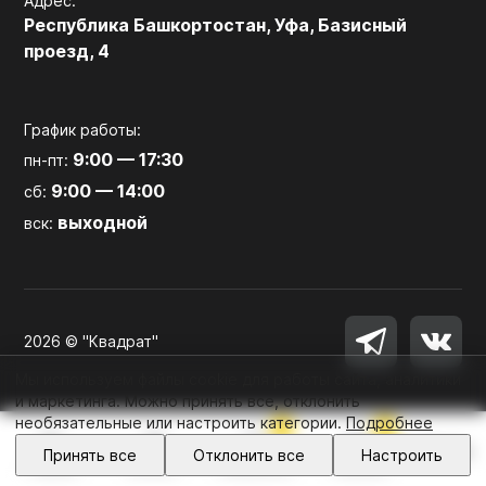
Адрес:
Республика Башкортостан, Уфа, Базисный
проезд, 4
График работы:
9:00 — 17:30
пн-пт:
9:00 — 14:00
сб:
выходной
вск:
2026 © "Квадрат"
Мы используем файлы cookie для работы сайта, аналитики
и маркетинга. Можно принять все, отклонить
необязательные или настроить категории.
Подробнее
0
0
Войти
Принять все
Отклонить все
Настроить
Главная
Каталог
Избранное
Корзина