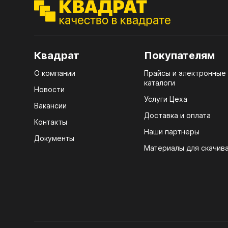
ЭГГ
Деко
Стол
Квадрат
Покупателям
мм
О компании
Прайсы и электронные
Стол
каталоги
кром
Новости
Услуги Цеха
Стол
Вакансии
лаки
Доставка и оплата
Контакты
Наши партнеры
Стол
Документы
4100
Материалы для скачив
Стол
ЛХД
R3 4
Мебе
07.
Плин
КРЕ