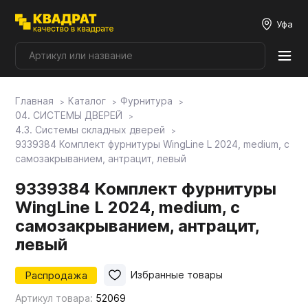
Уфа
Главная
Каталог
Фурнитура
Плитные материалы
04. СИСТЕМЫ ДВЕРЕЙ
4.3. Системы складных дверей
9339384 Комплект фурнитуры WingLine L 2024, medium, с
Фурнитура
самозакрыванием, антрацит, левый
9339384 Комплект фурнитуры
Столешницы
WingLine L 2024, medium, с
самозакрыванием, антрацит,
Мой ЭГГЕР
левый
Распродажа
Избранные товары
Фасады
Артикул товара:
52069