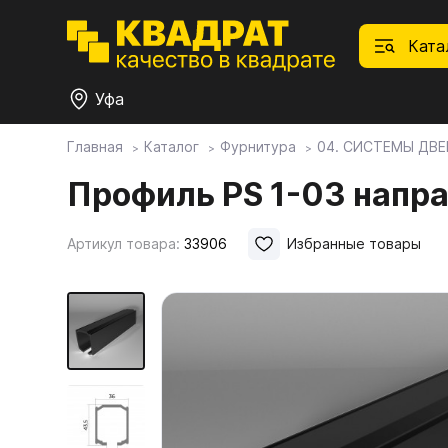
Ката
Уфа
Главная
Каталог
Фурнитура
04. СИСТЕМЫ ДВЕ
П
Ф
С
М
Ф
М
Профиль PS 1-03 напр
Плитные материалы
Артикул товара:
33906
Избранные товары
Фурнитура
Дек
01.
Ски
Това
1.1.
Мебе
Столешницы
оста
1.2.
Мой ЭГГЕР
1.3.
1.4.
Фасады
1.5.