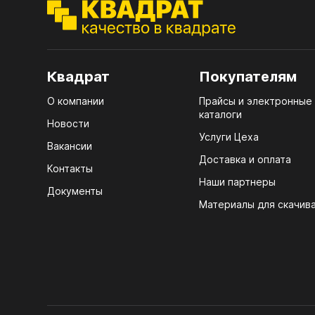
ЭГГ
Деко
Стол
Квадрат
Покупателям
мм
О компании
Прайсы и электронные
Стол
каталоги
кром
Новости
Услуги Цеха
Стол
Вакансии
лаки
Доставка и оплата
Контакты
Наши партнеры
Стол
Документы
4100
Материалы для скачив
Стол
ЛХД
R3 4
Мебе
07.
Плин
КРЕ