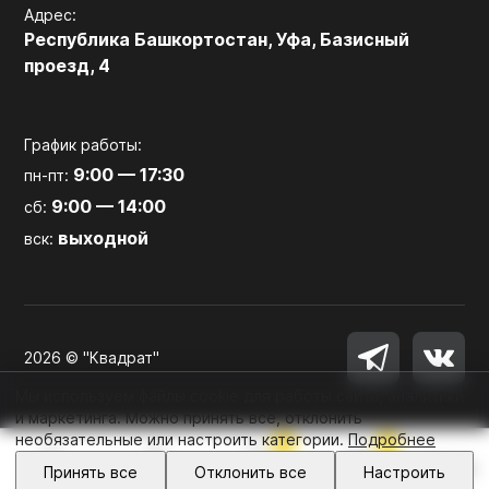
Адрес:
Республика Башкортостан, Уфа, Базисный
проезд, 4
График работы:
9:00 — 17:30
пн-пт:
9:00 — 14:00
сб:
выходной
вск:
2026 © "Квадрат"
Мы используем файлы cookie для работы сайта, аналитики
и маркетинга. Можно принять все, отклонить
необязательные или настроить категории.
Подробнее
0
0
Войти
Принять все
Отклонить все
Настроить
Главная
Каталог
Избранное
Корзина