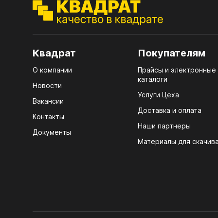
ЭГГ
Деко
Стол
Квадрат
Покупателям
мм
О компании
Прайсы и электронные
Стол
каталоги
кром
Новости
Услуги Цеха
Стол
Вакансии
лаки
Доставка и оплата
Контакты
Наши партнеры
Стол
Документы
4100
Материалы для скачив
Стол
ЛХД
R3 4
Мебе
07.
Плин
КРЕ