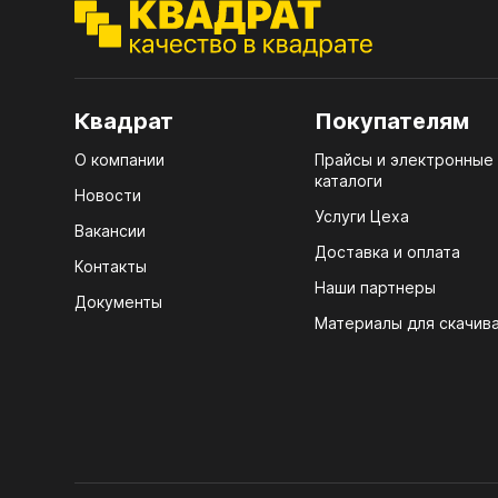
ЭГГ
Деко
Стол
Квадрат
Покупателям
мм
О компании
Прайсы и электронные
Стол
каталоги
кром
Новости
Услуги Цеха
Стол
Вакансии
лаки
Доставка и оплата
Контакты
Наши партнеры
Стол
Документы
4100
Материалы для скачив
Стол
ЛХД
R3 4
Мебе
07.
Плин
КРЕ