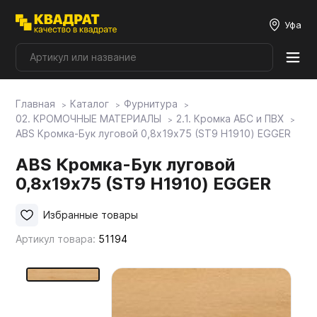
Уфа
Главная
Каталог
Фурнитура
Плитные материалы
02. КРОМОЧНЫЕ МАТЕРИАЛЫ
2.1. Кромка АБС и ПВХ
ABS Кромка-Бук луговой 0,8х19х75 (ST9 H1910) EGGER
Фурнитура
ABS Кромка-Бук луговой
0,8х19х75 (ST9 H1910) EGGER
Столешницы
Избранные товары
Артикул товара:
51194
Мой ЭГГЕР
Фасады