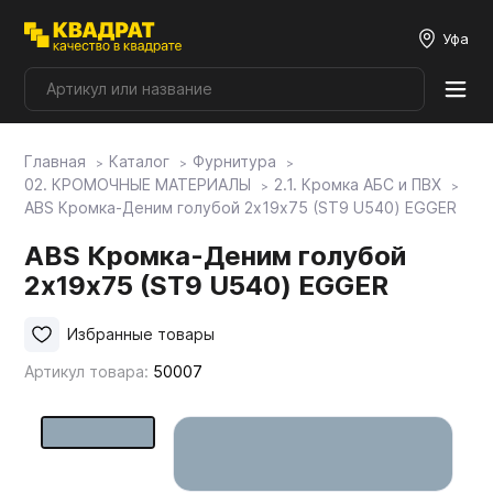
Уфа
Главная
Каталог
Фурнитура
Плитные материалы
02. КРОМОЧНЫЕ МАТЕРИАЛЫ
2.1. Кромка АБС и ПВХ
ABS Кромка-Деним голубой 2х19х75 (ST9 U540) EGGER
Фурнитура
ABS Кромка-Деним голубой
2х19х75 (ST9 U540) EGGER
Столешницы
Избранные товары
Артикул товара:
50007
Мой ЭГГЕР
Фасады