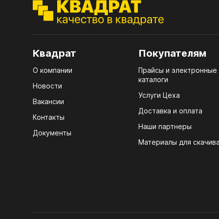
ЭГГ
Деко
Стол
Квадрат
Покупателям
мм
О компании
Прайсы и электронные
Стол
каталоги
кром
Новости
Услуги Цеха
Стол
Вакансии
лаки
Доставка и оплата
Контакты
Наши партнеры
Стол
Документы
4100
Материалы для скачив
Стол
ЛХД
R3 4
Мебе
07.
Плин
КРЕ