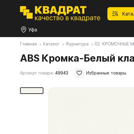
Ката
Уфа
Главная
Каталог
Фурнитура
02. КРОМОЧНЫЕ 
П
Ф
С
М
Ф
М
ABS Кромка-Белый кла
Плитные материалы
Артикул товара:
49943
Избранные товары
Фурнитура
Дек
01.
Ски
Това
1.1.
Мебе
Столешницы
оста
1.2.
Мой ЭГГЕР
1.3.
1.4.
Фасады
1.5.