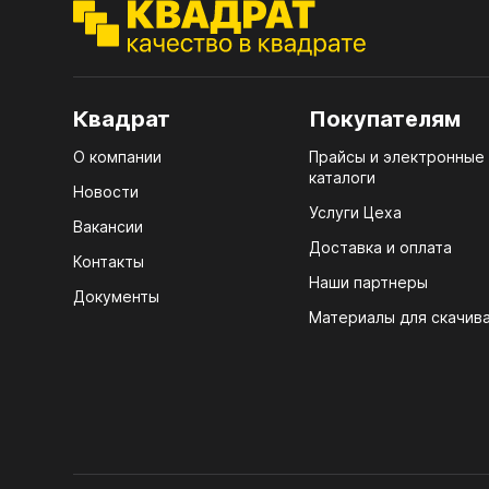
ЭГГ
Деко
Стол
Квадрат
Покупателям
мм
О компании
Прайсы и электронные
Стол
каталоги
кром
Новости
Услуги Цеха
Стол
Вакансии
лаки
Доставка и оплата
Контакты
Наши партнеры
Стол
Документы
4100
Материалы для скачив
Стол
ЛХД
R3 4
Мебе
07.
Плин
КРЕ