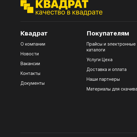
ЭГГ
Деко
Стол
Квадрат
Покупателям
мм
О компании
Прайсы и электронные
Стол
каталоги
кром
Новости
Услуги Цеха
Стол
Вакансии
лаки
Доставка и оплата
Контакты
Наши партнеры
Стол
Документы
4100
Материалы для скачив
Стол
ЛХД
R3 4
Мебе
07.
Плин
КРЕ