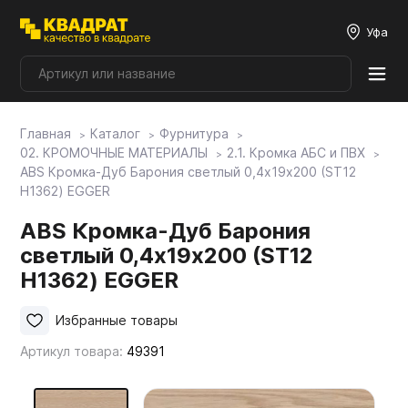
Уфа
Главная
Каталог
Фурнитура
Плитные материалы
02. КРОМОЧНЫЕ МАТЕРИАЛЫ
2.1. Кромка АБС и ПВХ
ABS Кромка-Дуб Барония светлый 0,4х19х200 (ST12
H1362) EGGER
Фурнитура
ABS Кромка-Дуб Барония
светлый 0,4х19х200 (ST12
Столешницы
H1362) EGGER
Мой ЭГГЕР
Избранные товары
Артикул товара:
49391
Фасады