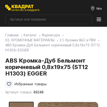
Уфа
Главная
Каталог
Фурнитура
Плитные материалы
02. КРОМОЧНЫЕ МАТЕРИАЛЫ
2.1. Кромка АБС и ПВХ
ABS Кромка-Дуб Бельмонт коричневый 0,8х19х75 (ST12
H1303) EGGER
Фурнитура
ABS Кромка-Дуб Бельмонт
коричневый 0,8х19х75 (ST12
Столешницы
H1303) EGGER
Мой ЭГГЕР
Избранные товары
Артикул товара:
49248
Фасады