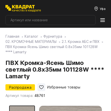
Уфа
Главная
Каталог
Фурнитура
Плитные материалы
02. КРОМОЧНЫЕ МАТЕРИАЛЫ
2.1. Кромка АБС и ПВХ
ПВХ Кромка-Ясень Шимо светлый 0.8х35мм 101128W
**** Lamarty
Фурнитура
ПВХ Кромка-Ясень Шимо
светлый 0.8х35мм 101128W ****
Столешницы
Lamarty
Мой ЭГГЕР
Распродажа
Избранные товары
Артикул товара:
48761
Фасады