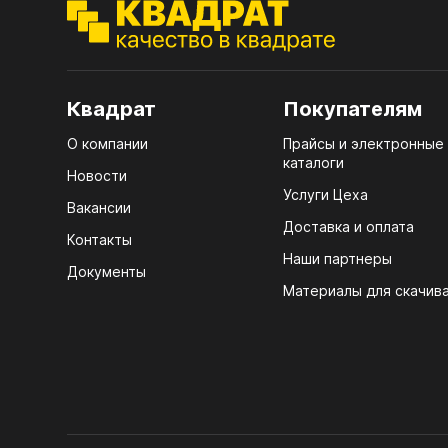
ЭГГ
Деко
Стол
Квадрат
Покупателям
мм
О компании
Прайсы и электронные
Стол
каталоги
кром
Новости
Услуги Цеха
Стол
Вакансии
лаки
Доставка и оплата
Контакты
Наши партнеры
Стол
Документы
4100
Материалы для скачив
Стол
ЛХД
R3 4
Мебе
07.
Плин
КРЕ