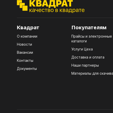
ЭГГ
Деко
Стол
Квадрат
Покупателям
мм
О компании
Прайсы и электронные
Стол
каталоги
кром
Новости
Услуги Цеха
Стол
Вакансии
лаки
Доставка и оплата
Контакты
Наши партнеры
Стол
Документы
4100
Материалы для скачив
Стол
ЛХД
R3 4
Мебе
07.
Плин
КРЕ