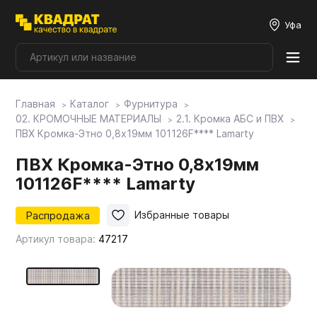
Уфа
Главная
Каталог
Фурнитура
Плитные материалы
02. КРОМОЧНЫЕ МАТЕРИАЛЫ
2.1. Кромка АБС и ПВХ
ПВХ Кромка-Этно 0,8х19мм 101126F**** Lamarty
Фурнитура
ПВХ Кромка-Этно 0,8х19мм
101126F**** Lamarty
Столешницы
Распродажа
Избранные товары
Артикул товара:
47217
Мой ЭГГЕР
Фасады