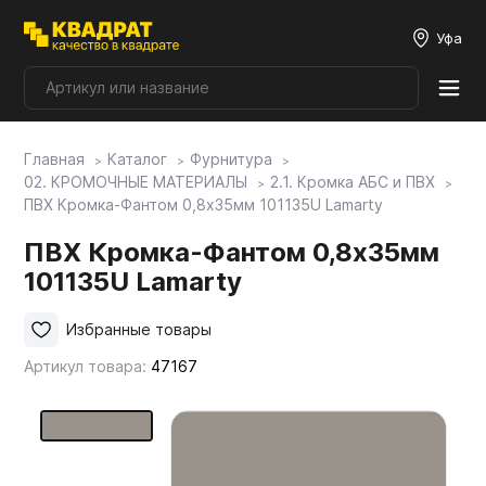
Уфа
Главная
Каталог
Фурнитура
Плитные материалы
02. КРОМОЧНЫЕ МАТЕРИАЛЫ
2.1. Кромка АБС и ПВХ
ПВХ Кромка-Фантом 0,8х35мм 101135U Lamarty
Фурнитура
ПВХ Кромка-Фантом 0,8х35мм
101135U Lamarty
Столешницы
Избранные товары
Артикул товара:
47167
Мой ЭГГЕР
Фасады