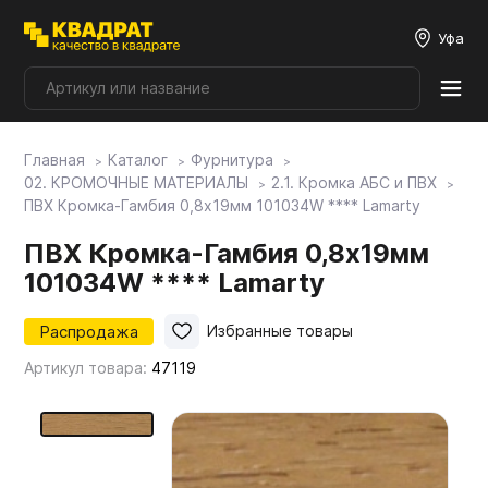
Уфа
Главная
Каталог
Фурнитура
Плитные материалы
02. КРОМОЧНЫЕ МАТЕРИАЛЫ
2.1. Кромка АБС и ПВХ
ПВХ Кромка-Гамбия 0,8х19мм 101034W **** Lamarty
Фурнитура
ПВХ Кромка-Гамбия 0,8х19мм
101034W **** Lamarty
Столешницы
Распродажа
Избранные товары
Артикул товара:
47119
Мой ЭГГЕР
Фасады