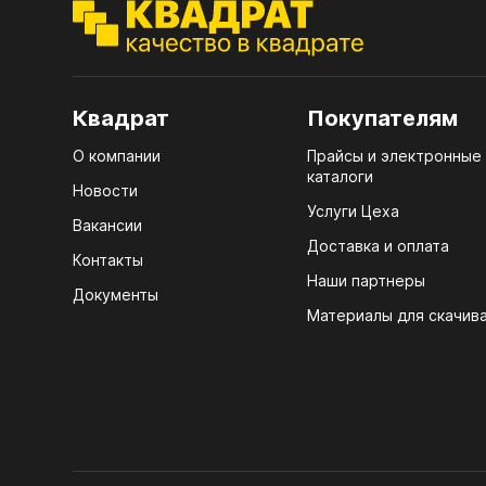
ЭГГ
Деко
Стол
Квадрат
Покупателям
мм
О компании
Прайсы и электронные
Стол
каталоги
кром
Новости
Услуги Цеха
Стол
Вакансии
лаки
Доставка и оплата
Контакты
Наши партнеры
Стол
Документы
4100
Материалы для скачив
Стол
ЛХД
R3 4
Мебе
07.
Плин
КРЕ