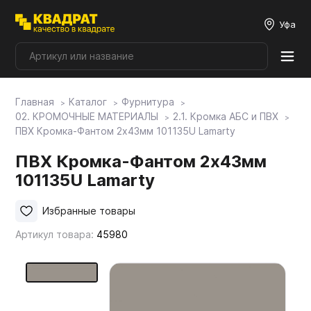
Уфа
Главная
Каталог
Фурнитура
Плитные материалы
02. КРОМОЧНЫЕ МАТЕРИАЛЫ
2.1. Кромка АБС и ПВХ
ПВХ Кромка-Фантом 2х43мм 101135U Lamarty
Фурнитура
ПВХ Кромка-Фантом 2х43мм
101135U Lamarty
Столешницы
Избранные товары
Артикул товара:
45980
Мой ЭГГЕР
Фасады