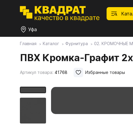
Ката
Уфа
Главная
Каталог
Фурнитура
02. КРОМОЧНЫЕ 
П
Ф
С
М
Ф
М
ПВХ Кромка-Графит 2х
Плитные материалы
Артикул товара:
41768
Избранные товары
Фурнитура
Дек
01.
Ски
Това
1.1.
Мебе
Столешницы
оста
1.2.
Мой ЭГГЕР
1.3.
1.4.
Фасады
1.5.