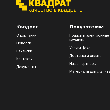
ЭГГ
Деко
Стол
Квадрат
Покупателям
мм
О компании
Прайсы и электронные
Стол
каталоги
кром
Новости
Услуги Цеха
Стол
Вакансии
лаки
Доставка и оплата
Контакты
Наши партнеры
Стол
Документы
4100
Материалы для скачив
Стол
ЛХД
R3 4
Мебе
07.
Плин
КРЕ