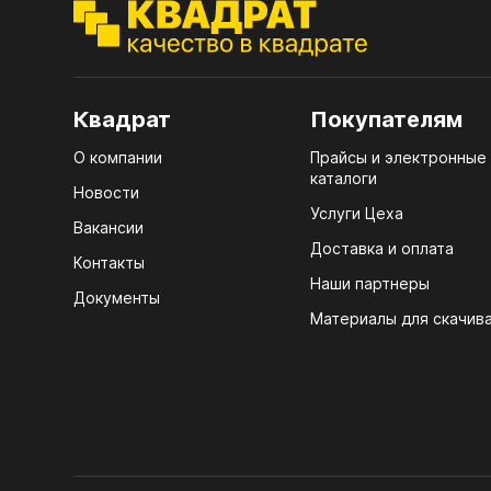
ЭГГ
Деко
Стол
Квадрат
Покупателям
мм
О компании
Прайсы и электронные
Стол
каталоги
кром
Новости
Услуги Цеха
Стол
Вакансии
лаки
Доставка и оплата
Контакты
Наши партнеры
Стол
Документы
4100
Материалы для скачив
Стол
ЛХД
R3 4
Мебе
07.
Плин
КРЕ