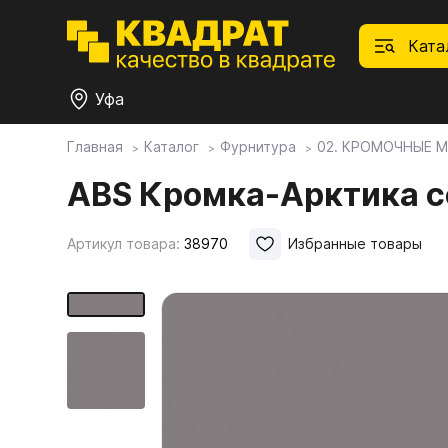
Ката
Уфа
Главная
Каталог
Фурнитура
02. КРОМОЧНЫЕ 
П
Ф
С
М
Ф
М
ABS Кромка-Арктика с
Плитные материалы
Артикул товара:
38970
Избранные товары
Фурнитура
Дек
01.
Ски
Това
1.1.
Мебе
Столешницы
оста
1.2.
Мой ЭГГЕР
1.3.
1.4.
Фасады
1.5.