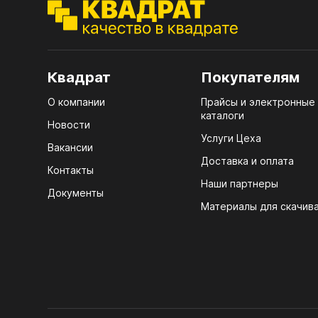
ЭГГ
Деко
Стол
Квадрат
Покупателям
мм
О компании
Прайсы и электронные
Стол
каталоги
кром
Новости
Услуги Цеха
Стол
Вакансии
лаки
Доставка и оплата
Контакты
Наши партнеры
Стол
Документы
4100
Материалы для скачив
Стол
ЛХД
R3 4
Мебе
07.
Плин
КРЕ