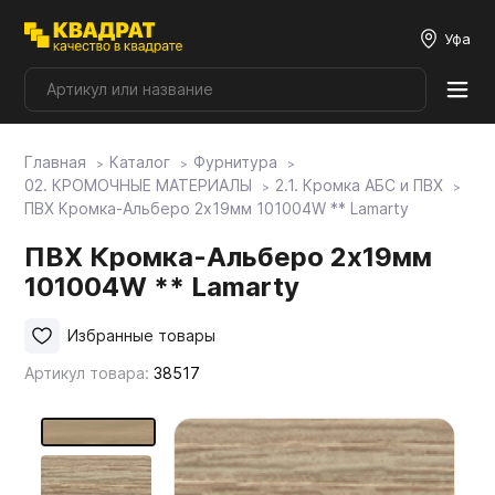
Уфа
Главная
Каталог
Фурнитура
Плитные материалы
02. КРОМОЧНЫЕ МАТЕРИАЛЫ
2.1. Кромка АБС и ПВХ
ПВХ Кромка-Альберо 2х19мм 101004W ** Lamarty
Фурнитура
ПВХ Кромка-Альберо 2х19мм
101004W ** Lamarty
Столешницы
Избранные товары
Артикул товара:
38517
Мой ЭГГЕР
Фасады