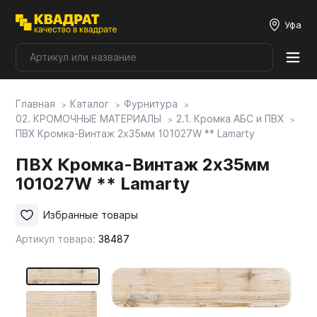
Уфа
Главная
Каталог
Фурнитура
Плитные материалы
02. КРОМОЧНЫЕ МАТЕРИАЛЫ
2.1. Кромка АБС и ПВХ
ПВХ Кромка-Винтаж 2х35мм 101027W ** Lamarty
Фурнитура
ПВХ Кромка-Винтаж 2х35мм
101027W ** Lamarty
Столешницы
Избранные товары
Артикул товара:
38487
Мой ЭГГЕР
Фасады