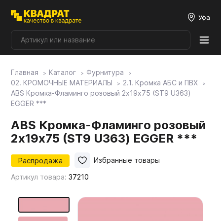
Уфа
Главная
Каталог
Фурнитура
Плитные материалы
02. КРОМОЧНЫЕ МАТЕРИАЛЫ
2.1. Кромка АБС и ПВХ
ABS Кромка-Фламинго розовый 2х19х75 (ST9 U363)
EGGER ***
Фурнитура
ABS Кромка-Фламинго розовый
2х19х75 (ST9 U363) EGGER ***
Столешницы
Распродажа
Избранные товары
Мой ЭГГЕР
Артикул товара:
37210
Фасады